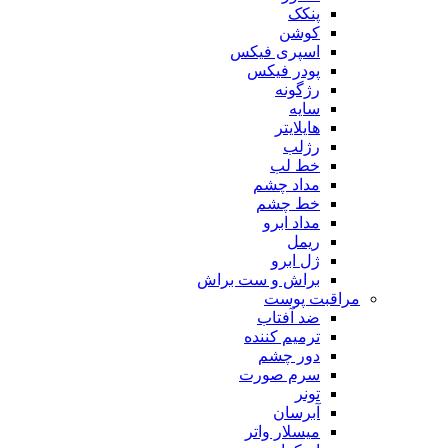
پنکک
کوشن
اسپری فیکس
پودر فیکس
رژگونه
سایه
هایلایتر
رژلب
خط لب
مداد چشم
خط چشم
مداد ابرو
ریمل
ژل ابرو
براش و ست براش
مراقبت پوست
ضد آفتاب
ترمیم کننده
دور چشم
سرم صورت
تونر
آبرسان
میسلار واتر