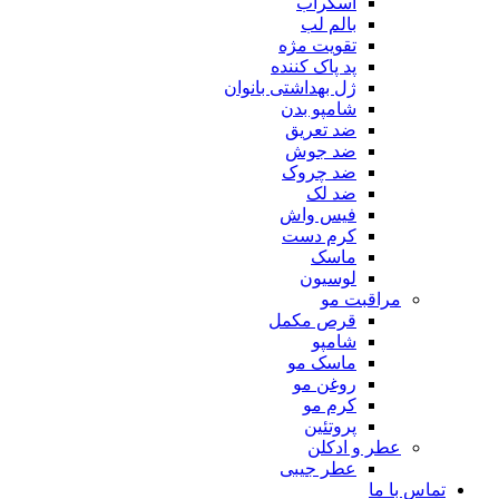
اسکراب
بالم لب
تقویت مژه
پد پاک کننده
ژل بهداشتی بانوان
شامپو بدن
ضد تعریق
ضد جوش
ضد چروک
ضد لک
فیس واش
کرم دست
ماسک
لوسیون
مراقبت مو
قرص مکمل
شامپو
ماسک مو
روغن مو
کرم مو
پروتئین
عطر و ادکلن
عطر جیبی
تماس با ما