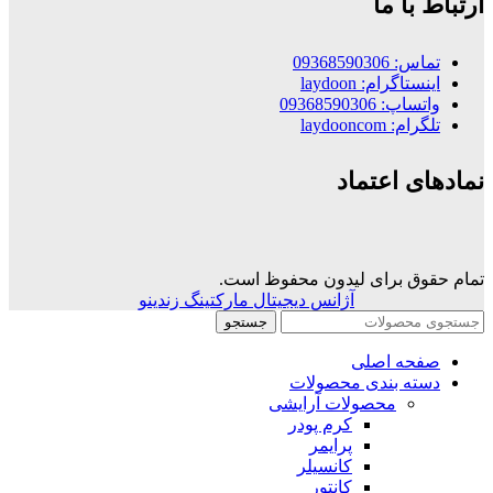
ارتباط با ما
تماس: 09368590306
اینستاگرام: laydoon
واتساپ: 09368590306
تلگرام: laydooncom
نمادهای اعتماد
تمام حقوق برای لیدون محفوظ است.
آژانس دیجیتال مارکتینگ زندینو
جستجو
صفحه اصلی
دسته بندی محصولات
محصولات آرایشی
کرم پودر
پرایمر
کانسیلر
کانتور