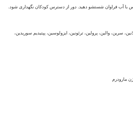
س با آب فراوان شستشو دهید. دور از دسترس کودکان نگهداری شود.
نین، سرین، والین، پرولین، ترئونین، ایزولوسین، پپتیدیم سوریدین،
ژن مارودرم