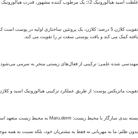
غلظت اسید هیالورونیک 2٪: یک مرطوب کننده مشهور، قدرت هیالورونیک اسید در قابلیت های بی نظیر آن در حفظ رطوبت نهفته است که منجر به حجیم شدن پوست و کاهش چشمگیر خطوط ریز می شود.
یافته کمک می کند و بافت پوستی سفت تر را تقویت می کند.
مهندسی شده علمی: ترکیبی از فعال‌های زیستی منجر به سرمی می‌شود که 
تقویت ماتریکس پوست: از طریق عملکرد ترکیبی هیالورونیک اسید و کلاژ
بسته بندی سازگار با محیط زیست: Maru.derm به محیط زیست متعهد است. بطری 30 میلی لیتری ما قابل بازیافت است و برای کاهش ضایعات طراحی شده است.
بدون ظلم: ما به مهربانی نه فقط به مشتریان خود، بلکه نسبت به همه مو