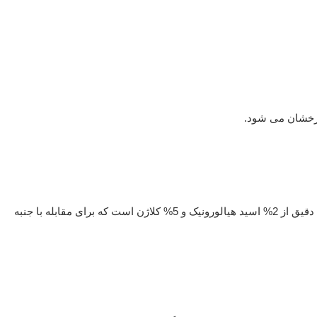
درخشان می شود.
اوج نوآوری درماتولوژیک را با سرم مراقبت از پوست هیالورونیک اسید و کلاژن ضد پیری Maru.derm رها کنید. این ویال 30 میلی لیتری دارای ترکیبی دقیق از 2% اسید هیالورونیک و 5% کلاژن است که برای مقابله با جنبه