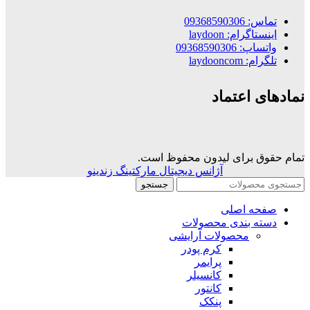
تماس: 09368590306
اینستاگرام: laydoon
واتساپ: 09368590306
تلگرام: laydooncom
نمادهای اعتماد
تمام حقوق برای لیدون محفوظ است.
آژانس دیجیتال مارکتینگ زندینو
جستجو
صفحه اصلی
دسته بندی محصولات
محصولات آرایشی
کرم پودر
پرایمر
کانسیلر
کانتور
پنکک