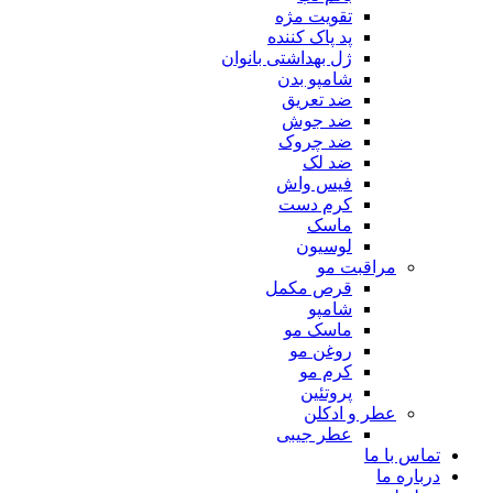
تقویت مژه
پد پاک کننده
ژل بهداشتی بانوان
شامپو بدن
ضد تعریق
ضد جوش
ضد چروک
ضد لک
فیس واش
کرم دست
ماسک
لوسیون
مراقبت مو
قرص مکمل
شامپو
ماسک مو
روغن مو
کرم مو
پروتئین
عطر و ادکلن
عطر جیبی
تماس با ما
درباره ما