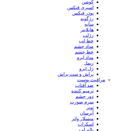
کوشن
اسپری فیکس
پودر فیکس
رژگونه
سایه
هایلایتر
رژلب
خط لب
مداد چشم
خط چشم
مداد ابرو
ریمل
ژل ابرو
براش و ست براش
مراقبت پوست
ضد آفتاب
ترمیم کننده
دور چشم
سرم صورت
تونر
آبرسان
میسلار واتر
اسکراب
بالم لب