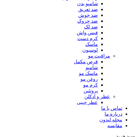
شامپو بدن
ضد تعریق
ضد جوش
ضد چروک
ضد لک
فیس واش
کرم دست
ماسک
لوسیون
مراقبت مو
قرص مکمل
شامپو
ماسک مو
روغن مو
کرم مو
پروتئین
عطر و ادکلن
عطر جیبی
تماس با ما
درباره ما
مجله لیدون
مقایسه
سبد خرید