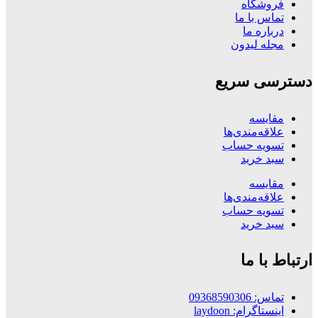
فروشگاه
تماس با ما
درباره ما
مجله لیدون
دسترسی سریع
مقایسه
علاقه‌مندی‌ها
تسویه حساب
سبد خرید
مقایسه
علاقه‌مندی‌ها
تسویه حساب
سبد خرید
ارتباط با ما
تماس: 09368590306
اینستاگرام: laydoon