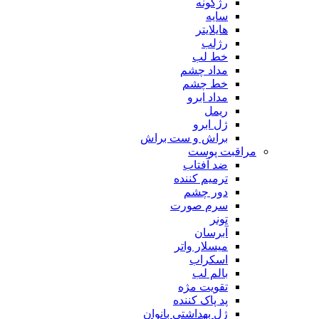
رژگونه
سایه
هایلایتر
رژلب
خط لب
مداد چشم
خط چشم
مداد ابرو
ریمل
ژل ابرو
براش و ست براش
مراقبت پوست
ضد آفتاب
ترمیم کننده
دور چشم
سرم صورت
تونر
آبرسان
میسلار واتر
اسکراب
بالم لب
تقویت مژه
پد پاک کننده
ژل بهداشتی بانوان