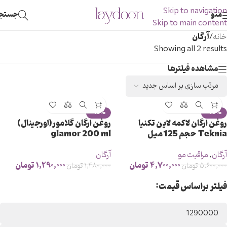
Skip to navigation
منو
جستج
Skip to main content
خانه
/
آرگان
Showing all 2 results
مشاهده فیلترها
-13%
-16%
روغن ارگان لاکمه لاین تکنیا
روغن ارگان گلامور(اورجینال)
Teknia حجم 125 میل
glamor 200 ml
آرگان
,
مراقبت مو
آرگان
۴,۷۰۰,۰۰۰
تومان
۱,۲۹۰,۰۰۰
تومان
۵,۶۰۰,۰۰۰
تومان
۱,۴۸۰,۰۰۰
تومان
فیلتر براساس قیمت: