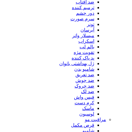
ضد آفتاب
ترمیم کننده
دور چشم
سرم صورت
تونر
آبرسان
میسلار واتر
اسکراب
بالم لب
تقویت مژه
پد پاک کننده
ژل بهداشتی بانوان
شامپو بدن
ضد تعریق
ضد جوش
ضد چروک
ضد لک
فیس واش
کرم دست
ماسک
لوسیون
مراقبت مو
قرص مکمل
شامپو