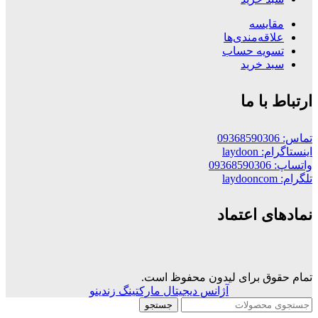
مقایسه
علاقه‌مندی‌ها
تسویه حساب
سبد خرید
ارتباط با ما
تماس: 09368590306
اینستاگرام: laydoon
واتساپ: 09368590306
تلگرام: laydooncom
نمادهای اعتماد
تمام حقوق برای لیدون محفوظ است.
آژانس دیجیتال مارکتینگ زندینو
جستجو