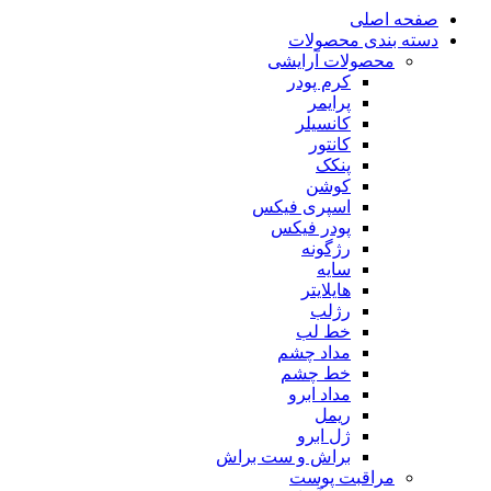
صفحه اصلی
دسته بندی محصولات
محصولات آرایشی
کرم پودر
پرایمر
کانسیلر
کانتور
پنکک
کوشن
اسپری فیکس
پودر فیکس
رژگونه
سایه
هایلایتر
رژلب
خط لب
مداد چشم
خط چشم
مداد ابرو
ریمل
ژل ابرو
براش و ست براش
مراقبت پوست