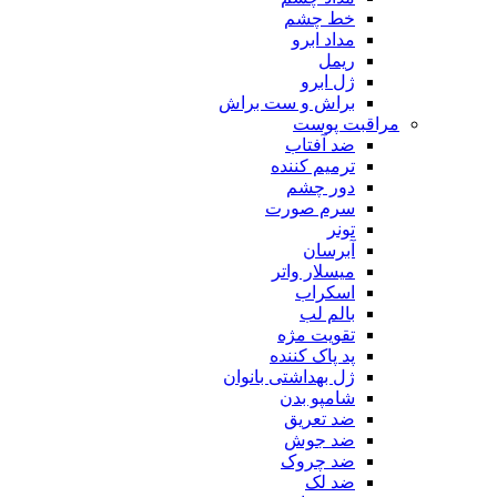
خط چشم
مداد ابرو
ریمل
ژل ابرو
براش و ست براش
مراقبت پوست
ضد آفتاب
ترمیم کننده
دور چشم
سرم صورت
تونر
آبرسان
میسلار واتر
اسکراب
بالم لب
تقویت مژه
پد پاک کننده
ژل بهداشتی بانوان
شامپو بدن
ضد تعریق
ضد جوش
ضد چروک
ضد لک