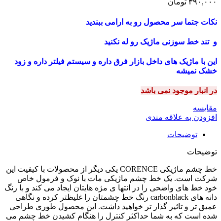
۳۹۰,۰۰۰
تومان
نکات جتما سر محصول رو به ارامی ببندید
و تند خط سوزنی ماژیک رو له نکنید
این با ماژیک های داخل بازار فرق داره و سیستم فیلتر داره و زود
خشک نمیشه
در انبار موجود نمی باشد
مقایسه
افزودن به علاقه مندی
توضیحات
توضیحات
خط چشم ماژیکی CORENCE یکی دیگر از محصولات با کیفیت این
شرکت است. یک خط چشم ماژیکی مات با نوک و فرمول خاص
خود خط های واضحی را در انتها ی مژه هایتان ایجاد می کند و با رنگ
دانه های carbonblack رنگ خط چشمتان را غلیظتر کرده و نگاهی
عمیق تر و تاثیر گذار تر خواهید داشت. این محصول طوری طراحی
شده است که به شما حداکثر کنترل را هنگام کشیدن خط چشم می