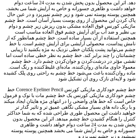
دهد. اثر این محصول بدون پخش شدن به مدت 24 ساعت دوام
خواهد داشت و ظاهری جسورانه و خاص به آرایش شما می بخشد،
همچنین پوسته پوسته نمی شود و زیر چشم نمیریزد و در عین حال
پاک کردن این محصول از روی پوست بسیار آسان است. خط چشم
ماژیکی کورنس فوق العاده مشکی بدون ریزش زیر چشم و دوام
بی نظیر و ضد آب برای آرایش چشم فوق العاده مناسب است
همچنین استفاده از آن بسیار ساده است. خط چشم همانطور که از
نامش پیداست، محصولی آرایشی برای آرایش چشم است. با خط
چشم می‌توانید پشت پلکتان خطی نزدیک به مژه بکشید تا زیبایی
چشمانتان را چند برابر کند. خط چشم به نظر خطی ساده است اما
نقشی مؤثر در درشت‌کردن و جوان‌کردن چشم دارد. خط چشم
معمولا حاوی ماده‌ای روان‌کننده، ماده‌ای غلیظ‌کننده و رنگ است.
ماده روان‌کننده باعث می‌شود خط چشم به راحتی روی پلک کشیده
شود و لایه‌ای نازک روی آن تشکیل شود
خط چشم خودکاری ماژیکی کورنس Corence Eyeliner Pencil خط
چشم خودکاری ماژیکی کورنس یک خط چشم مات با نوک و فرمول
خاص است که خط های واضحی را در انتهای مژه هایتان ایجاد میکند
و با رنگ دانه های بسیار مشکی نگاهی عمیق تر و تاثیر گذار تر
خواهید داشت این محصول طوری طراحی شده که به شما حداکثر
کنترل را هنگام کشیدن خط چشم میدهد. اثر این محصول بدون
پخش شدن به مدت 24 ساعت دوام خواهد داشت و ظاهری
جسورانه و خاص به آرایش شما می بخشد همچنین پوسته پوسته
نمیشود و زیر چشم نمیریزد و