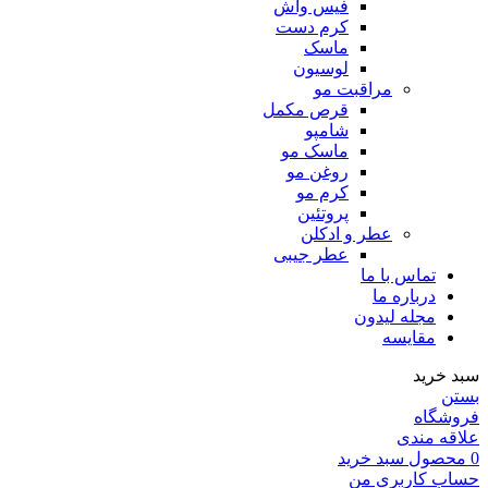
فیس واش
کرم دست
ماسک
لوسیون
مراقبت مو
قرص مکمل
شامپو
ماسک مو
روغن مو
کرم مو
پروتئین
عطر و ادکلن
عطر جیبی
تماس با ما
درباره ما
مجله لیدون
مقایسه
سبد خرید
بستن
فروشگاه
علاقه مندی
0
محصول
سبد خرید
حساب کاربری من