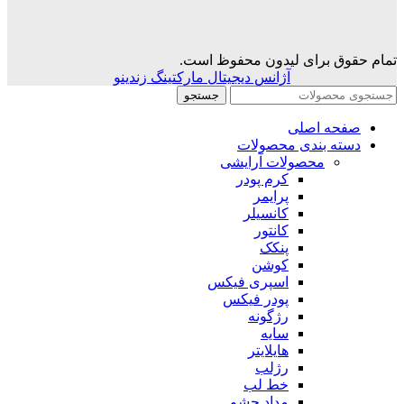
تمام حقوق برای لیدون محفوظ است.
آژانس دیجیتال مارکتینگ زندینو
جستجو
صفحه اصلی
دسته بندی محصولات
محصولات آرایشی
کرم پودر
پرایمر
کانسیلر
کانتور
پنکک
کوشن
اسپری فیکس
پودر فیکس
رژگونه
سایه
هایلایتر
رژلب
خط لب
مداد چشم