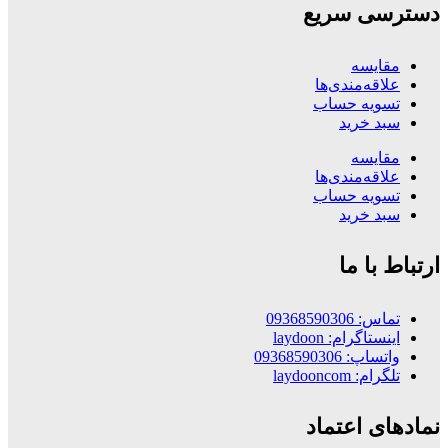
دسترسی سریع
مقایسه
علاقه‌مندی‌ها
تسویه حساب
سبد خرید
مقایسه
علاقه‌مندی‌ها
تسویه حساب
سبد خرید
ارتباط با ما
تماس: 09368590306
اینستاگرام: laydoon
واتساپ: 09368590306
تلگرام: laydooncom
نمادهای اعتماد