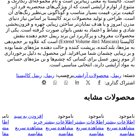
است. کالیستا به معنی زیباترین است و نام مجموعه‌ای رنگارنگ و
متنوع از لوازم آرایشی است که از ویژگی‌های منحصربه فرد آن،
کیفیت برتر، قیمت بسیار مناسب و گوناگونی بی‌نظیر رنگ‌های آن
است. طراحی و تولید محصولات برند کالیستا بر اساس نیاز دنیای
مدرن امروز و با هدف نمایان‌تر ساختن زیبایی چهره و فزون‌بخشی
شادی و نشاط و اعتماد به نفس بانوان صورت گرفته است. یکی از
محصولات معروف و پرکاربرد این برند ریمل حجم دهنده بنفش
کالیستا (Extend Volume 4in1 Mascara) است که علاوه بر حجم‌دهی
به مژه‌ها، بلندکننده، پرپشت کننده و حالت دهنده مژه‌های شما بوده
و بر زیبایی چشمان شما می‌افزاید. این محصول به دلیل برخورداری
از موم زنبور عسل برای کسانی که چشم‌ها و بن مژه‌های حساس
به مواد آرایشی دارند، انتخابی مناسبی است.
دسته:
ریمل
,
محصولات آرایشی
برچسب:
ریمل
,
ریمل کالیستا
اشتراک گذاری:
محصولات مشابه
ناموجود
ناموجود
ناموجود
افزودن به سبد
نامو
اطلاعات بیشتر
اطلاعات بیشتر
اطلاعات بیشتر
خرید
اطلا
مشاهده سریع
مشاهده سریع
مشاهده سریع
مشاهده سریع
مشاه
مقایسه
مقایسه
مقایسه
مقایسه
مقای