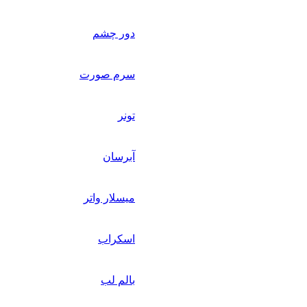
دور چشم
سرم صورت
تونر
آبرسان
میسلار واتر
اسکراب
بالم لب