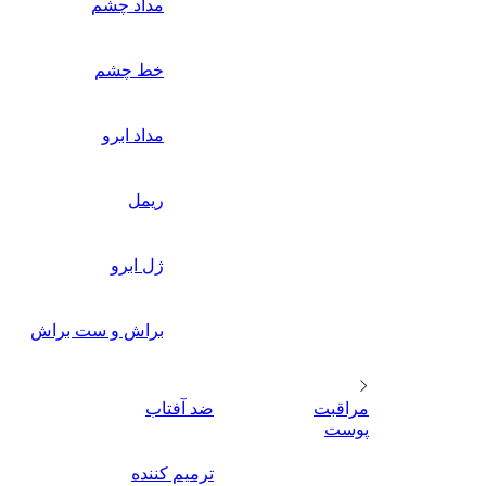
مداد چشم
خط چشم
مداد ابرو
ریمل
ژل ابرو
براش و ست براش
مراقبت
ضد آفتاب
پوست
ترمیم کننده