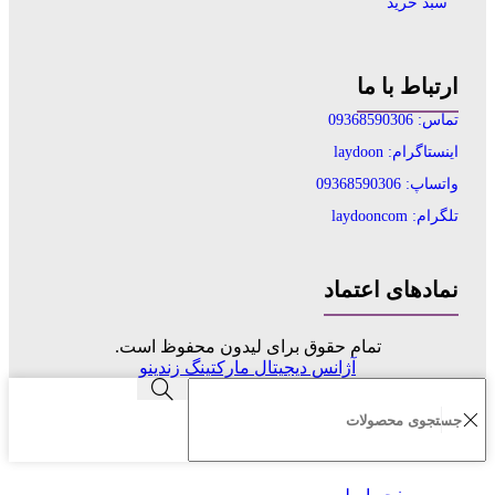
سبد خرید
ارتباط با ما
تماس: 09368590306
اینستاگرام: laydoon
واتساپ: 09368590306
تلگرام: laydooncom
نمادهای اعتماد
تمام حقوق برای لیدون محفوظ است.
آژانس دیجیتال مارکتینگ زندینو