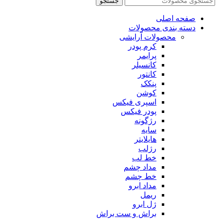
جستجو
صفحه اصلی
دسته بندی محصولات
محصولات آرایشی
کرم پودر
پرایمر
کانسیلر
کانتور
پنکک
کوشن
اسپری فیکس
پودر فیکس
رژگونه
سایه
هایلایتر
رژلب
خط لب
مداد چشم
خط چشم
مداد ابرو
ریمل
ژل ابرو
براش و ست براش