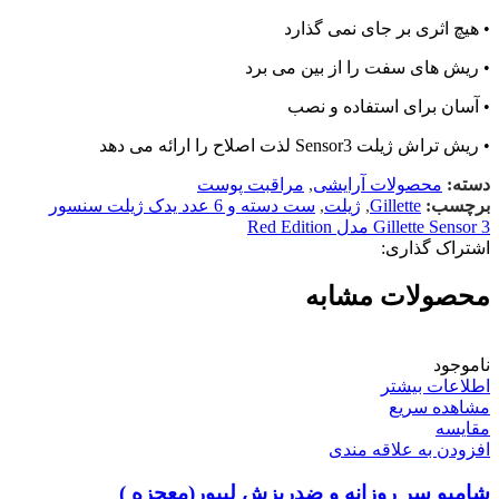
• هیچ اثری بر جای نمی گذارد
• ریش های سفت را از بین می برد
• آسان برای استفاده و نصب
• ریش تراش ژیلت Sensor3 لذت اصلاح را ارائه می دهد
دسته:
محصولات آرایشی
,
مراقبت پوست
برچسب:
Gillette
,
ژیلت
,
ست دسته و 6 عدد یدک ژیلت سنسور
Gillette Sensor 3 مدل Red Edition
اشتراک گذاری:
محصولات مشابه
ناموجود
اطلاعات بیشتر
مشاهده سریع
مقایسه
افزودن به علاقه مندی
شامپو سر روزانه و ضدریزش لپیور(معجزه )