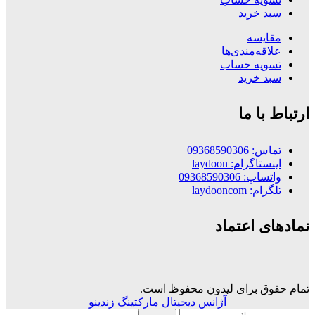
سبد خرید
مقایسه
علاقه‌مندی‌ها
تسویه حساب
سبد خرید
ارتباط با ما
تماس: 09368590306
اینستاگرام: laydoon
واتساپ: 09368590306
تلگرام: laydooncom
نمادهای اعتماد
تمام حقوق برای لیدون محفوظ است.
آژانس دیجیتال مارکتینگ زندینو