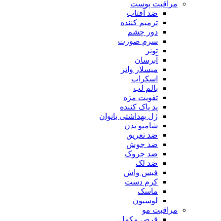
مراقبت پوست
ضد آفتاب
ترمیم کننده
دور چشم
سرم صورت
تونر
آبرسان
میسلار واتر
اسکراب
بالم لب
تقویت مژه
پد پاک کننده
ژل بهداشتی بانوان
شامپو بدن
ضد تعریق
ضد جوش
ضد چروک
ضد لک
فیس واش
کرم دست
ماسک
لوسیون
مراقبت مو
قرص مکمل