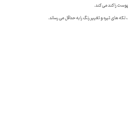
پوست را کند می کند.
که های تیره و تغییر رنگ را به حداقل می رساند.
کانسیلر
کانتور
پن
رژگونه
سایه
ها
خط چشم
مداد ابرو
ری