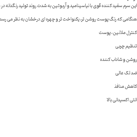
این سرم سفید کننده قوی با نیاسینامید و آربوتین به شدت روند تولید رنگدانه در 
هنگامی که رنگ پوست روشن تر، یکنواخت تر و چهره ای درخشان به نظر می رسد، ل
کنترل ملانین، پوست
تنظیم چربی
روشن و شاداب کننده
ضد لک عالی
کرم پودر
پرایمر
کاهش منافذ
انتی اکسیدانی بالا
اسپری فیکس
پودر فیکس
خط لب
مداد چشم
براش و ست براش