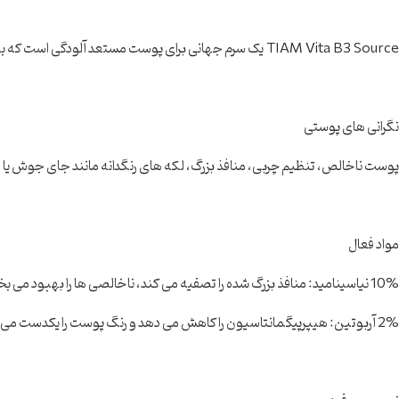
TIAM Vita B3 Source یک سرم جهانی برای پوست مستعد آلودگی است که به شما پوستی تمیزتر و یکدست می دهد.
نگرانی های پوستی
پوست ناخالص، تنظیم چربی، منافذ بزرگ، لکه های رنگدانه مانند جای جوش یا
مواد فعال
10% نیاسینامید: منافذ بزرگ شده را تصفیه می کند، ناخالصی ها را بهبود می بخشد و سد طبیعی پوست را تقویت می کند.
2% آربوتین: هیپرپیگمانتاسیون را کاهش می دهد و رنگ پوست را یکدست می کند.