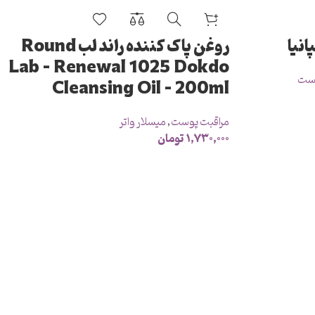
انیا
روغن پاک کننده راند لب Round
Lab – Renewal 1025 Dokdo
وست
Cleansing Oil – 200ml
مراقبت پوست
,
میسلار واتر
۱,۷۳۰,۰۰۰
تومان