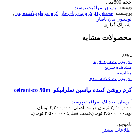
حجم 500میل
دسته:
آبرسان
,
مراقبت پوست
برچسب:
Byphasse
,
کرم بدن بای فاز
,
کرم مرطوب‌کننده بدن
,
لوسیون بدن بایفاز
اشتراک گذاری:
محصولات مشابه
-22%
افزودن به سبد خرید
مشاهده سریع
مقایسه
افزودن به علاقه مندی
کرم روشن کننده نیاسین سلرانیکو celranisco 50ml
آبرسان
,
ضد لک
,
مراقبت پوست
۳,۲۰۰,۰۰۰
تومان
قیمت اصلی: ۳,۲۰۰,۰۰۰ تومان
بود.
۲,۵۰۰,۰۰۰
تومان
قیمت فعلی: ۲,۵۰۰,۰۰۰ تومان.
ناموجود
اطلاعات بیشتر