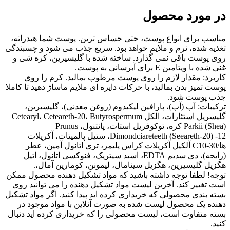
در مورد محصول
مناسب برای انواع پوست، حتی حساس ترین. پوست شما هیدراته،
تغذیه شده، نرم و ملایم خواهد بود. سریع جذب می شود و چسبندگی
روی پوست باقی نمی گذارد. ساخته شده با گلیسیرین، کره شی و
غنی شده با ویتامین E برای آبرسانی به پوست.
کاربرد: مقدار لازم را روی پوست مرطوب بمالید. کرم را روی
پوست تمیز بدن بمالید، با حرکات دایره ای ملایم ماساژ دهید تا کاملا
جذب پوست شود.
ترکیبات: آب (آب)، پارافین لیکیدوم (روغن معدنی)، گلیسیرین،
گلیسریل استئارات، الکل Cetearyl، Ceteareth-20، Butyrospermum
Parkii (Shea) کره، توکوفریل استات، پانتنول، Prunus
Dimondciareteeth (Seeareth-20) -12، ستیل پالمیتات، آکریلات
ها/C10-30 آلکیل آکریلات کراس پلیمر، تری اتانول آمین، عطر
(رایحه)، دی سدیم EDTA، اسید سیتریک، فنوکسی اتانول، اتیل
هگزیل گلیسیرین، هگزیل سینامال، لیمونن، کومارین آمال،.
توجه! لطفا توجه داشته باشید که مواد تشکیل دهنده محصول ممکن
است تغییر کند. آخرین لیست مواد تشکیل دهنده را می توانید روی
بسته بندی محصولی که خریداری کرده اید پیدا کنید. اگر مواد تشکیل
دهنده یک محصول لیست شده به صورت آنلاین با مواد موجود در
بسته متفاوت است، لیست محصولی را که خریداری کرده اید دنبال
کنید.