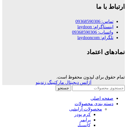
ارتباط با ما
تماس: 09368590306
اینستاگرام: laydoon
واتساپ: 09368590306
تلگرام: laydooncom
نمادهای اعتماد
تمام حقوق برای لیدون محفوظ است.
آژانس دیجیتال مارکتینگ زندینو
جستجو
صفحه اصلی
دسته بندی محصولات
محصولات آرایشی
کرم پودر
پرایمر
کانسیلر