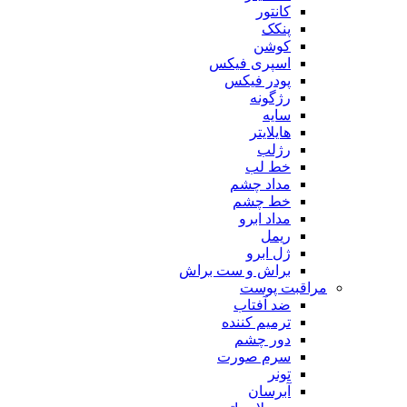
کانتور
پنکک
کوشن
اسپری فیکس
پودر فیکس
رژگونه
سایه
هایلایتر
رژلب
خط لب
مداد چشم
خط چشم
مداد ابرو
ریمل
ژل ابرو
براش و ست براش
مراقبت پوست
ضد آفتاب
ترمیم کننده
دور چشم
سرم صورت
تونر
آبرسان