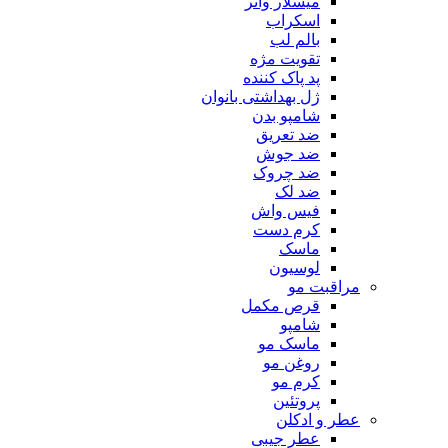
میسلار واتر
اسکراب
بالم لب
تقویت مژه
پد پاک کننده
ژل بهداشتی بانوان
شامپو بدن
ضد تعریق
ضد جوش
ضد چروک
ضد لک
فیس واش
کرم دست
ماسک
لوسیون
مراقبت مو
قرص مکمل
شامپو
ماسک مو
روغن مو
کرم مو
پروتئین
عطر و ادکلن
عطر جیبی