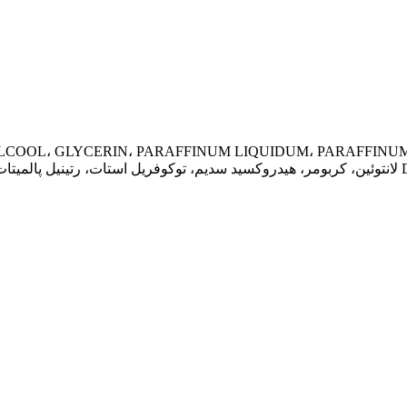
DIMETHICONE YETHICONE، PALMITICONE، PALMITICONE لانتوئین، کربومر، هیدروکسید سدیم، توکوفریل ا