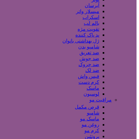
آبرسان
میسلار واتر
اسکراب
بالم لب
تقویت مژه
پد پاک کننده
ژل بهداشتی بانوان
شامپو بدن
ضد تعریق
ضد جوش
ضد چروک
ضد لک
فیس واش
کرم دست
ماسک
لوسیون
مراقبت مو
قرص مکمل
شامپو
ماسک مو
روغن مو
کرم مو
پروتئین