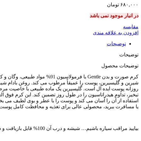
۶۸۰,۰۰۰
تومان
در انبار موجود نمی باشد
مقایسه
افزودن به علاقه مندی
توضیحات
توضیحات
توضیحات محصول
کرم صورت و بدن Gentle با فرمو
شیرین و گلیسیرین، پوست را عمیقاً مرطوب می کند. روغن بادام شی
روزانه پوست ایده آل است. گلیسیرین یک ماده طبیعی با خاصیت مرطو
تبخیر، تداوم هیدراتاسیون را در طول روز تضمین کند. این کرم فوق ال
یا مسافرت ببرید، محصولی عالی برای تغذیه و محافظت کامل پوست د
بیایید مراقب سیاره باشیم… شیشه و درب آن 100% قابل بازیافت و ساخت فرانسه است. آن را دور بریزید، بازیافت شده است!