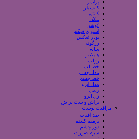
پرایمر
کانسیلر
کانتور
پنکک
کوشن
اسپری فیکس
پودر فیکس
رژگونه
سایه
هایلایتر
رژلب
خط لب
مداد چشم
خط چشم
مداد ابرو
ریمل
ژل ابرو
براش و ست براش
مراقبت پوست
ضد آفتاب
ترمیم کننده
دور چشم
سرم صورت
تونر