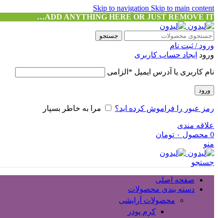
Skip to navigation
Skip to main content
ADD ANYTHING HERE OR JUST REMOVE IT…
جستجو
ورود / ثبت نام
ورود
ایجاد حساب کاربری
نام کاربری یا آدرس ایمیل
*
الزامی
ورود
رمز عبور را فراموش کرده اید؟
مرا به خاطر بسپار
علاقه مندی
0
محصول
۰
تومان
منو
جستجو
صفحه اصلی
دسته بندی محصولات
محصولات آرایشی
کرم پودر