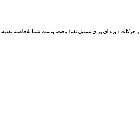
ه از حرکات دایره ای برای تسهیل نفوذ بافت. پوست شما بلافاصله تغذی