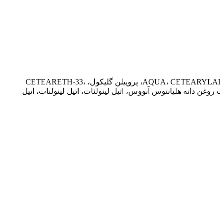
AQUA، CETEARYLALCOOL، GLYCERIN، PARAFFINUM LIQUIDUM، PARAFFINUM ACID، PALMITIC ACID، PUNUS AMYGDALUS DULCIS OIL، پروپیلن گلیکول، CETEARETH-33،
ستات، رتینیل پالمیتات روغن دانه هلیانتوس آنووس، اتیل لینولئات، اتیل لینولنات، اتیل