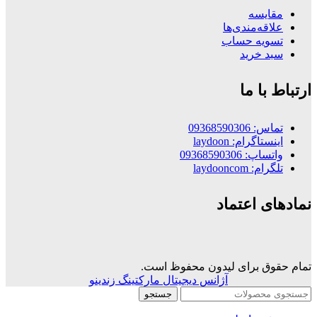
مقایسه
علاقه‌مندی‌ها
تسویه حساب
سبد خرید
ارتباط با ما
تماس: 09368590306
اینستاگرام: laydoon
واتساپ: 09368590306
تلگرام: laydooncom
نمادهای اعتماد
تمام حقوق برای لیدون محفوظ است.
آژانس دیجیتال مارکتینگ زندینو
جستجو