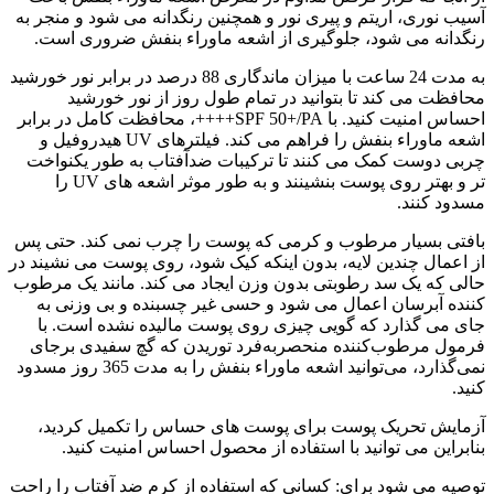
آسیب نوری، اریتم و پیری نور و همچنین رنگدانه می شود و منجر به
رنگدانه می شود، جلوگیری از اشعه ماوراء بنفش ضروری است.
به مدت 24 ساعت با میزان ماندگاری 88 درصد در برابر نور خورشید
محافظت می کند تا بتوانید در تمام طول روز از نور خورشید
احساس امنیت کنید. با SPF 50+/PA++++، محافظت کامل در برابر
اشعه ماوراء بنفش را فراهم می کند. فیلترهای UV هیدروفیل و
چربی دوست کمک می کنند تا ترکیبات ضدآفتاب به طور یکنواخت
تر و بهتر روی پوست بنشینند و به طور موثر اشعه های UV را
مسدود کنند.
بافتی بسیار مرطوب و کرمی که پوست را چرب نمی کند. حتی پس
از اعمال چندین لایه، بدون اینکه کیک شود، روی پوست می نشیند در
حالی که یک سد رطوبتی بدون وزن ایجاد می کند. مانند یک مرطوب
کننده آبرسان اعمال می شود و حسی غیر چسبنده و بی وزنی به
جای می گذارد که گویی چیزی روی پوست مالیده نشده است. با
فرمول مرطوب‌کننده منحصربه‌فرد توریدن که گچ سفیدی برجای
نمی‌گذارد، می‌توانید اشعه ماوراء بنفش را به مدت 365 روز مسدود
کنید.
آزمایش تحریک پوست برای پوست های حساس را تکمیل کردید،
بنابراین می توانید با استفاده از محصول احساس امنیت کنید.
توصیه می شود برای: کسانی که استفاده از کرم ضد آفتاب را راحت