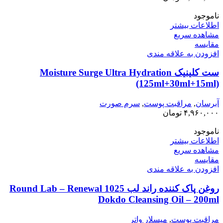
ناموجود
اطلاعات بیشتر
مشاهده سریع
مقایسه
افزودن به علاقه مندی
ست کلینیک Moisture Surge Ultra Hydration
(125ml+30ml+15ml)
آبرسان
,
مراقبت پوست
,
سرم صورت
۴,۹۶۰,۰۰۰
تومان
ناموجود
اطلاعات بیشتر
مشاهده سریع
مقایسه
افزودن به علاقه مندی
روغن پاک کننده راند لب Round Lab – Renewal 1025
Dokdo Cleansing Oil – 200ml
مراقبت پوست
,
میسلار واتر