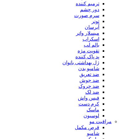
ترمیم کننده
دور چشم
سرم صورت
تونر
آبرسان
میسلار واتر
اسکراب
بالم لب
تقویت مژه
پد پاک کننده
ژل بهداشتی بانوان
شامپو بدن
ضد تعریق
ضد جوش
ضد چروک
ضد لک
فیس واش
کرم دست
ماسک
لوسیون
مراقبت مو
قرص مکمل
شامپو