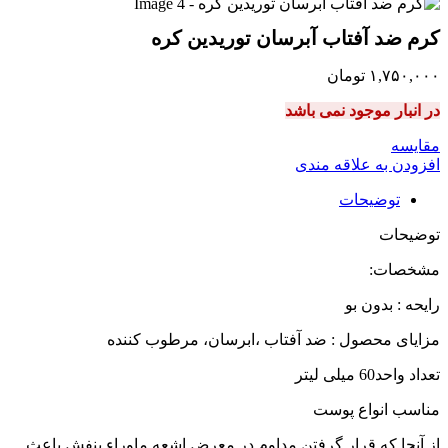
کرم ضد آفتاب آبرسان توریدین کره
۱,۷۵۰,۰۰۰
تومان
در انبار موجود نمی باشد
مقایسه
افزودن به علاقه مندی
توضیحات
توضیحات
مشخصات:
رایحه : بدون بو
مزایای محصول : ضد آفتاب ،ابرسان، مرطوب کننده
تعداد واحد60 میلی لیتر
مناسب انواع پوست
از آنجا که قرار گرفتن مداوم در معرض اشعه ماوراء بنفش باعث