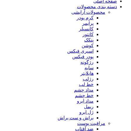
صفحه اصلی
دسته بندی محصولات
محصولات آرایشی
کرم پودر
پرایمر
کانسیلر
کانتور
پنکک
کوشن
اسپری فیکس
پودر فیکس
رژگونه
سایه
هایلایتر
رژلب
خط لب
مداد چشم
خط چشم
مداد ابرو
ریمل
ژل ابرو
براش و ست براش
مراقبت پوست
ضد آفتاب