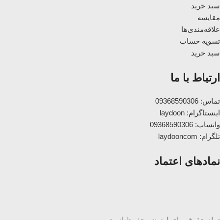
سبد خرید
مقایسه
علاقه‌مندی‌ها
تسویه حساب
سبد خرید
ارتباط با ما
تماس: 09368590306
اینستاگرام: laydoon
واتساپ: 09368590306
تلگرام: laydooncom
نمادهای اعتماد
تمام حقوق برای لیدون محفوظ است.