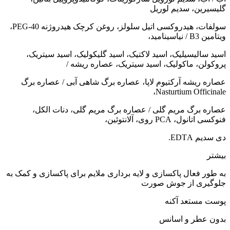
گلیسیرین، سدیم لوریل
سولفات، هیدروکسی اتیل سلولز، روغن کرچک هیدروژنه PEG-40،
ویتامین B3 / نیاسینامید،
اسید سالیسیلیک، اسید لاکتیک، اسید گلیکولیک، اسید سیتریک،
پروکولن، ماکولیک، اسید سیتریک، عصاره ریشه /
عصاره ریشه آرکتیوم لاپا، عصاره برگ شاهی آبی / عصاره برگ
Nasturtium Officinale،
عصاره برگ مریم گلی / عصاره برگ مریم گلی، دنات الکل،
فنوکسی اتانول، PCA روی، آلانتوئین،
دی سدیم EDTА.
بیشتر
به طور فعال پاکسازی و لایه برداری ملایم برای پاکسازی و کمک به
جلوگیری از جوش صورت
پوست مستعد آکنه
بدون عطر و اسانس