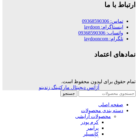
ارتباط با ما
تماس: 09368590306
اینستاگرام: laydoon
واتساپ: 09368590306
تلگرام: laydooncom
نمادهای اعتماد
تمام حقوق برای لیدون محفوظ است.
آژانس دیجیتال مارکتینگ زندینو
جستجو
صفحه اصلی
دسته بندی محصولات
محصولات آرایشی
کرم پودر
پرایمر
کانسیلر