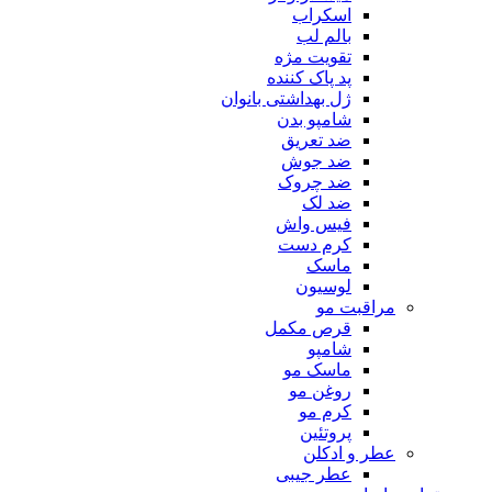
اسکراب
بالم لب
تقویت مژه
پد پاک کننده
ژل بهداشتی بانوان
شامپو بدن
ضد تعریق
ضد جوش
ضد چروک
ضد لک
فیس واش
کرم دست
ماسک
لوسیون
مراقبت مو
قرص مکمل
شامپو
ماسک مو
روغن مو
کرم مو
پروتئین
عطر و ادکلن
عطر جیبی