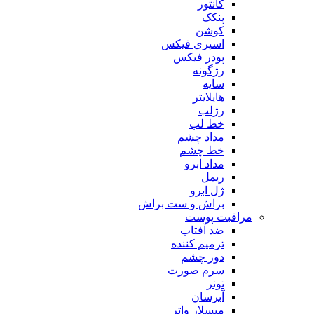
کانتور
پنکک
کوشن
اسپری فیکس
پودر فیکس
رژگونه
سایه
هایلایتر
رژلب
خط لب
مداد چشم
خط چشم
مداد ابرو
ریمل
ژل ابرو
براش و ست براش
مراقبت پوست
ضد آفتاب
ترمیم کننده
دور چشم
سرم صورت
تونر
آبرسان
میسلار واتر